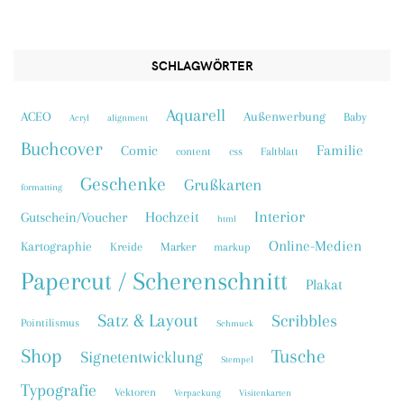
SCHLAGWÖRTER
Aquarell
ACEO
Außenwerbung
Baby
Acryl
alignment
Buchcover
Familie
Comic
content
css
Faltblatt
Geschenke
Grußkarten
formatting
Interior
Hochzeit
Gutschein/Voucher
html
Online-Medien
Kartographie
Kreide
Marker
markup
Papercut / Scherenschnitt
Plakat
Satz & Layout
Scribbles
Pointilismus
Schmuck
Shop
Tusche
Signetentwicklung
Stempel
Typografie
Vektoren
Verpackung
Visitenkarten