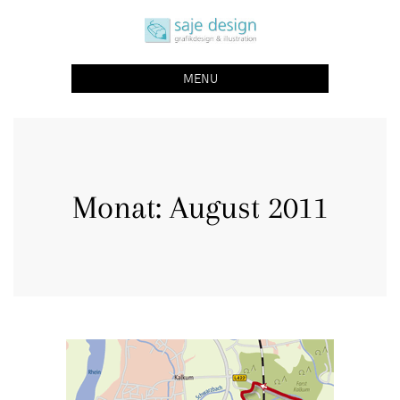
Skip
saje design bonn
to
grafikdesign | buchgestaltung | illustration
content
MENU
Monat:
August 2011