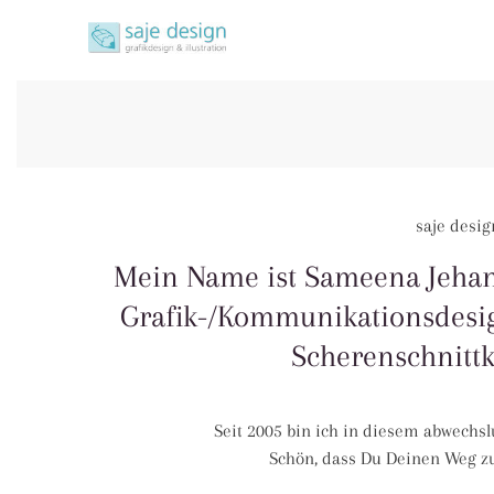
saje design bonn
grafikdesign | buchgestaltung | illustration
saje desig
Mein Name ist Sameena Jehanz
Grafik-/Kommunikationsdesign
Scherenschnittk
Seit 2005 bin ich in diesem abwechs
Schön, dass Du Deinen Weg zu