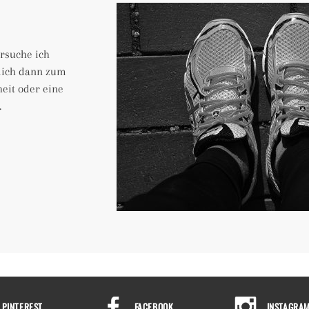
ersuche ich
 mich dann zum
heit oder eine
.
PINTEREST
FACEBOOK
INSTAGRA