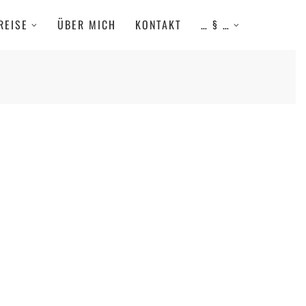
REISE
ÜBER MICH
KONTAKT
… § …