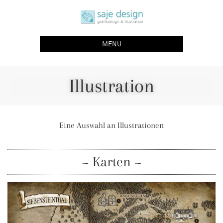
saje design bonn
grafikdesign | buchgestaltung | illustration
MENU
Illustration
Eine Auswahl an Illustrationen
~ Karten ~