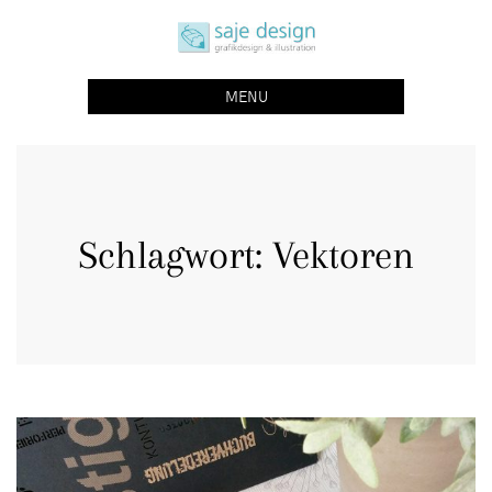
Skip
saje design bonn
to
grafikdesign | buchgestaltung | illustration
content
MENU
Schlagwort:
Vektoren