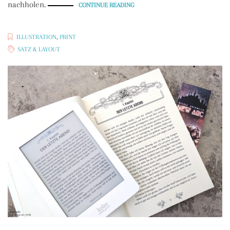
nachholen.
„BUCHSATZ:
CONTINUE READING
RATTENLIED
(MAIKE
CLAUSSNITZER)“
ILLUSTRATION
,
PRINT
SATZ & LAYOUT