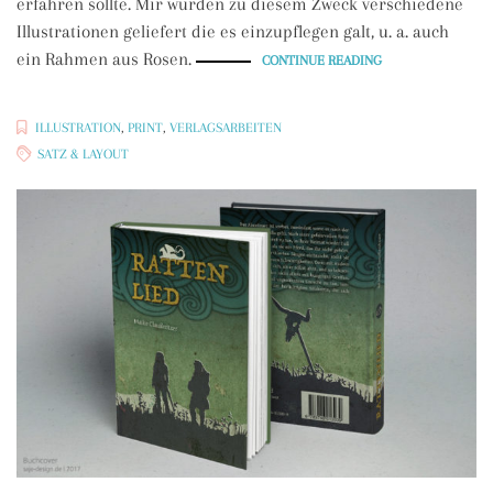
erfahren sollte. Mir wurden zu diesem Zweck verschiedene
Illustrationen geliefert die es einzupflegen galt, u. a. auch
ein Rahmen aus Rosen.
„BUCHSATZ
CONTINUE READING
UND
ILLUSTRATION:
DAS
SPIEL
DES
ILLUSTRATION
,
PRINT
,
VERLAGSARBEITEN
DUNKLEN
PRINZEN
SATZ & LAYOUT
(NEY
SCEATCHER)“