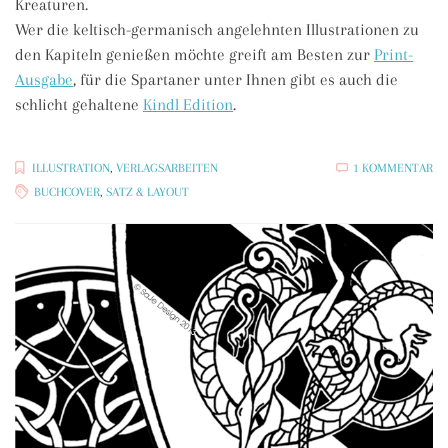
Kreaturen.
Wer die keltisch-germanisch angelehnten Illustrationen zu
den Kapiteln genießen möchte greift am Besten zur
Print-
Ausgabe
, für die Spartaner unter Ihnen gibt es auch die
schlicht gehaltene
Kindl Edition
.
ZU
ILLUSTRATION
,
VERLAGSARBEITEN
1 KOMMENTAR
BU
BUCHCOVER
,
SATZ & LAYOUT
RE
TR