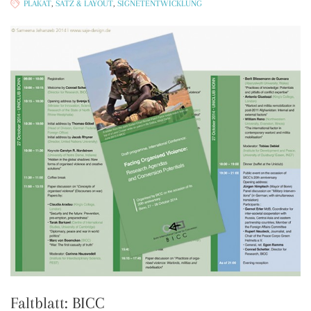
PLAKAT
,
SATZ & LAYOUT
,
SIGNETENTWICKLUNG
Faltblatt: BICC