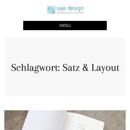
Skip
saje design bonn
to
grafikdesign | buchgestaltung | illustration
content
MENU
Schlagwort:
Satz & Layout