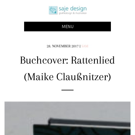
Skip
saje design bonn
to
grafikdesign | buchgestaltung | illustration
content
MENU
28. NOVEMBER 2017
|
SAM
Buchcover: Rattenlied
(Maike Claußnitzer)