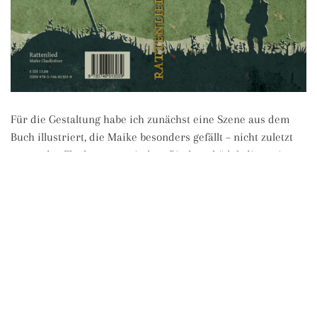
Für die Gestaltung habe ich zunächst eine Szene aus dem
Buch illustriert, die Maike besonders gefällt – nicht zuletzt
wegen der Fluchstange mit dem Rinderschädel, die mein
nicht ganz so heimlicher Liebling in diesem Cover ist.
Inhaltlich bewegt sich das Buch wieder in der bereits aus
»
Tricontium
« und »
Greifen, Grabraub und Gelichter
«
bekannten Welt, die im germanischen Setting, mit einer
Priese Phantastik angesiedelt ist.