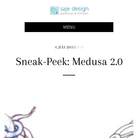
Skip
saje design bonn
to
grafikdesign | buchgestaltung | illustration
content
MENU
4. JULI 2013
|
SAM
Sneak-Peek: Medusa 2.0