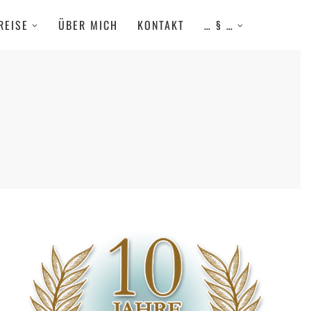
REISE
ÜBER MICH
KONTAKT
… § …