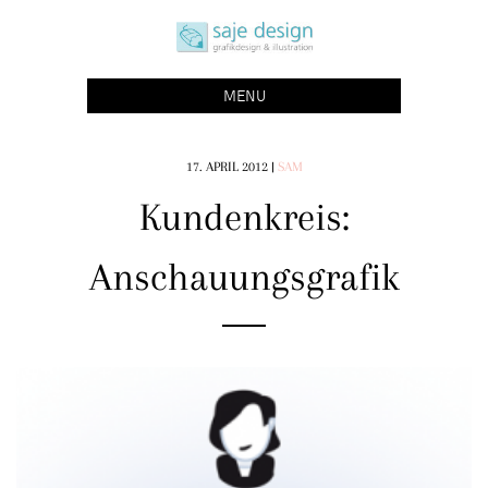
Skip
saje design bonn
to
grafikdesign | buchgestaltung | illustration
content
MENU
17. APRIL 2012
|
SAM
Kundenkreis:
Anschauungsgrafik