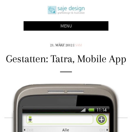
Skip
saje design bonn
to
grafikdesign | buchgestaltung | illustration
content
MENU
21. MÄRZ 2012
|
SAM
Gestatten: Tatra, Mobile App