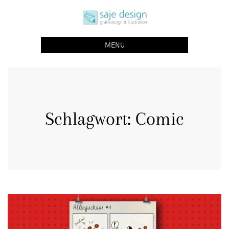
Skip
saje design bonn
to
grafikdesign | buchgestaltung | illustration
content
MENU
Schlagwort:
Comic