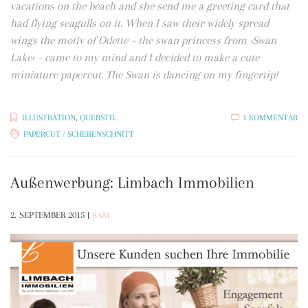
vacations on the beach and she send me a greeting card that
had flying seagulls on it. When I saw their widely spread
wings the motiv of Odette – the swan princess from ›Swan
Lake‹ – came to my mind and I decided to make a cute
miniature papercut. The Swan is dancing on my fingertip!
ZU
ILLUSTRATION
,
QUERSTIL
1 KOMMENTAR
PA
PAPERCUT / SCHERENSCHNITT
DE
SC
Außenwerbung: Limbach Immobilien
2. SEPTEMBER 2015
|
SAM