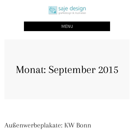
Skip
saje design bonn
to
grafikdesign | buchgestaltung | illustration
content
MENU
Monat:
September 2015
Außenwerbeplakate: KW Bonn