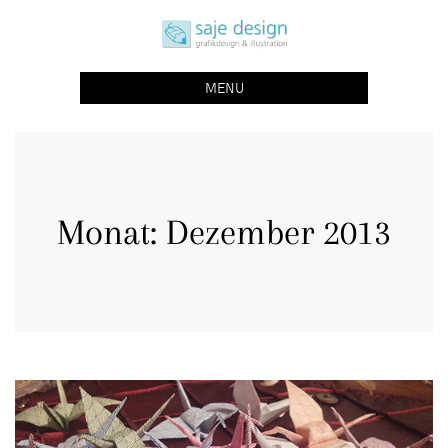
Skip
saje design bonn
to
grafikdesign | buchgestaltung | illustration
content
MENU
Monat:
Dezember 2013