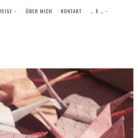
REISE
ÜBER MICH
KONTAKT
… § …