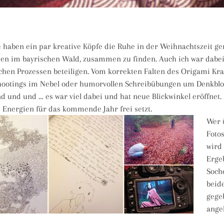
haben ein par kreative Köpfe die Ruhe in der Weihnachtszeit ge
ten im bayrischen Wald, zusammen zu finden. Auch ich war dabe
chen Prozessen beteiligen. Vom korrekten Falten des Origami Kra
hootings im Nebel oder humorvollen Schreibübungen um Denkbloc
nd und und … es war viel dabei und hat neue Blickwinkel eröffne
 Energien für das kommende Jahr frei setzt.
Wer 
Foto
wird
Ergeb
Soch
beid
gege
ange