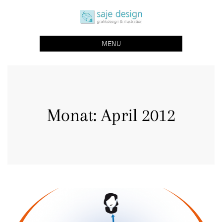
Skip
saje design bonn
to
grafikdesign | buchgestaltung | illustration
content
MENU
Monat:
April 2012