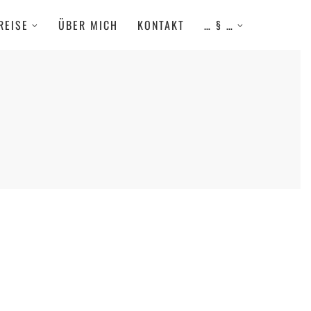
REISE
ÜBER MICH
KONTAKT
… § …