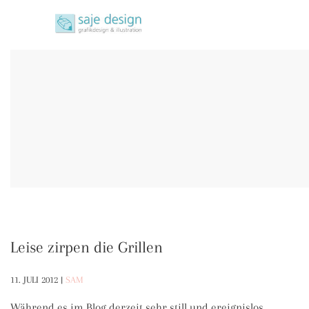
Skip
saje design bonn
to
grafikdesign | buchgestaltung | illustration
content
Leise zirpen die Grillen
11. JULI 2012
|
SAM
Während es im Blog derzeit sehr still und ereignislos