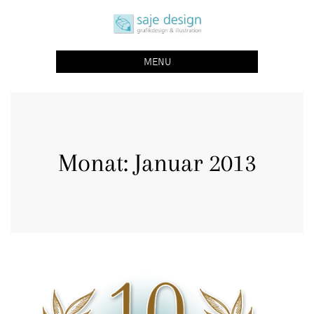
Skip
saje design bonn
to
grafikdesign | buchgestaltung | illustration
content
MENU
Monat:
Januar 2013