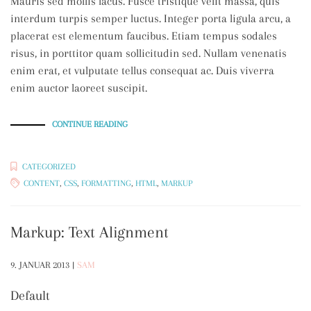
Mauris sed mollis lacus. Fusce tristique velit massa, quis
interdum turpis semper luctus. Integer porta ligula arcu, a
placerat est elementum faucibus. Etiam tempus sodales
risus, in porttitor quam sollicitudin sed. Nullam venenatis
enim erat, et vulputate tellus consequat ac. Duis viverra
enim auctor laoreet suscipit.
„MARKUP:
CONTINUE READING
HTML
TAGS
AND
FORMATTING“
CATEGORIZED
CONTENT
,
CSS
,
FORMATTING
,
HTML
,
MARKUP
Markup: Text Alignment
9. JANUAR 2013
|
SAM
Default