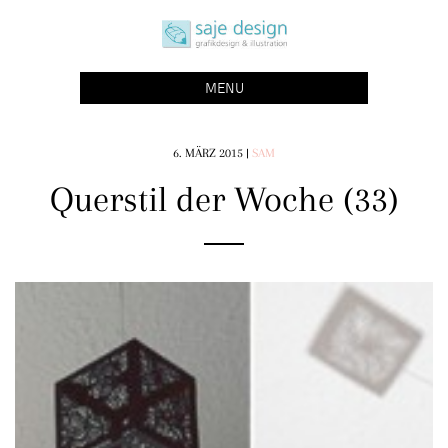
Skip
saje design bonn
to
grafikdesign | buchgestaltung | illustration
content
MENU
6. MÄRZ 2015
|
SAM
Querstil der Woche (33)