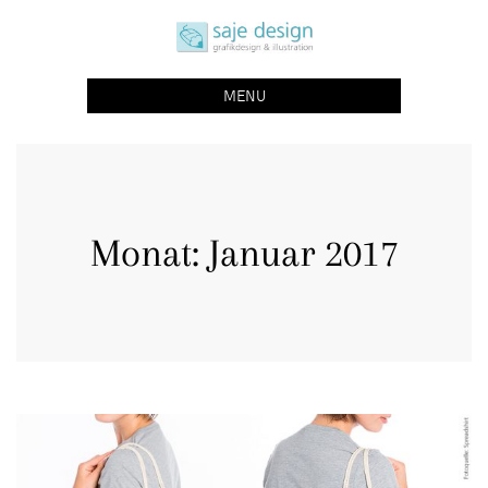
Skip
saje design bonn
to
grafikdesign | buchgestaltung | illustration
content
MENU
Monat:
Januar 2017