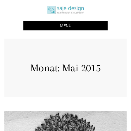
Skip
saje design bonn
to
grafikdesign | buchgestaltung | illustration
content
MENU
Monat:
Mai 2015