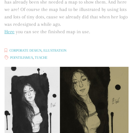
has already been she needed a map to show them. And here
we are! Of course the map had to be illustrated by using lots
and lots of tiny dots, cause we already did that when her logo
was redesigned a while ago.
Here
you can see the finished map in use.
CORPORATE DESIGN
,
ILLUSTRATION
POINTILISMUS
,
TUSCHE