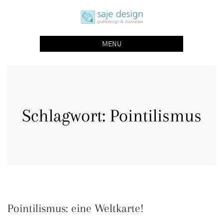
Skip
saje design bonn
to
grafikdesign | buchgestaltung | illustration
content
MENU
Schlagwort:
Pointilismus
Pointilismus: eine Weltkarte!