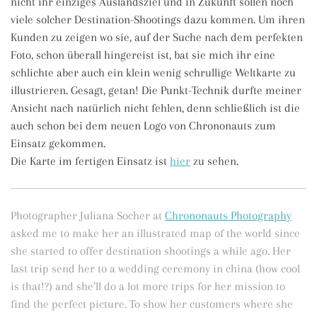
nicht ihr einziges Auslandsziel und in Zukunft sollen noch
viele solcher Destination-Shootings dazu kommen. Um ihren
Kunden zu zeigen wo sie, auf der Suche nach dem perfekten
Foto, schon überall hingereist ist, bat sie mich ihr eine
schlichte aber auch ein klein wenig schrullige Weltkarte zu
illustrieren. Gesagt, getan! Die Punkt-Technik durfte meiner
Ansicht nach natürlich nicht fehlen, denn schließlich ist die
auch schon bei dem neuen Logo von Chrononauts zum
Einsatz gekommen.
Die Karte im fertigen Einsatz ist
hier
zu sehen.
Photographer Juliana Socher at
Chrononauts Photography
asked me to make her an illustrated map of the world since
she started to offer destination shootings a while ago. Her
last trip send her to a wedding ceremony in china (how cool
is that!?) and she’ll do a lot more trips for her mission to
find the perfect picture. To show her customers where she