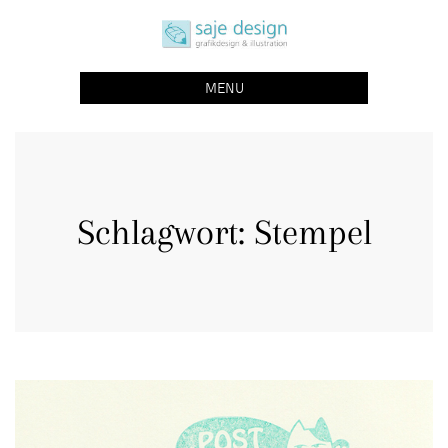
Skip
saje design bonn
to
grafikdesign | buchgestaltung | illustration
content
MENU
Schlagwort:
Stempel