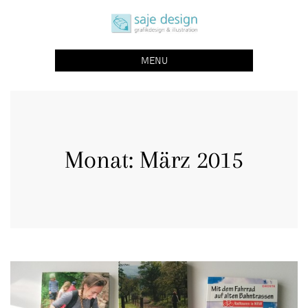
Skip
saje design bonn
to
grafikdesign | buchgestaltung | illustration
content
MENU
Monat:
März 2015