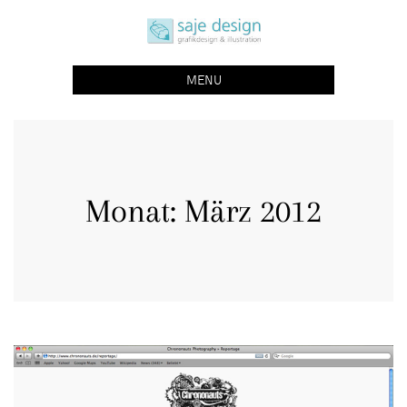
Skip
saje design bonn
to
grafikdesign | buchgestaltung | illustration
content
MENU
Monat:
März 2012