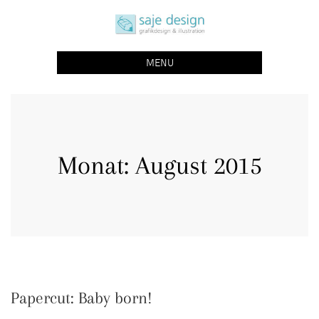
Skip
saje design bonn
to
grafikdesign | buchgestaltung | illustration
content
MENU
Monat:
August 2015
Papercut: Baby born!