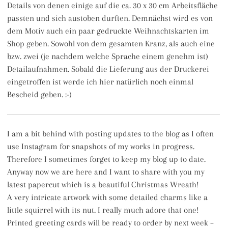
Details von denen einige auf die ca. 30 x 30 cm Arbeitsfläche
passten und sich austoben durften. Demnächst wird es von
dem Motiv auch ein paar gedruckte Weihnachtskarten im
Shop geben. Sowohl von dem gesamten Kranz, als auch eine
bzw. zwei (je nachdem welche Sprache einem genehm ist)
Detailaufnahmen. Sobald die Lieferung aus der Druckerei
eingetroffen ist werde ich hier natürlich noch einmal
Bescheid geben. :-)
I am a bit behind with posting updates to the blog as I often
use Instagram for snapshots of my works in progress.
Therefore I sometimes forget to keep my blog up to date.
Anyway now we are here and I want to share with you my
latest papercut which is a beautiful Christmas Wreath!
A very intricate artwork with some detailed charms like a
little squirrel with its nut. I really much adore that one!
Printed greeting cards will be ready to order by next week –