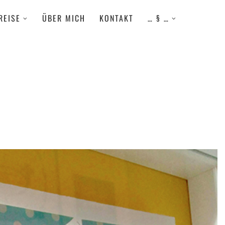
REISE
ÜBER MICH
KONTAKT
… § …