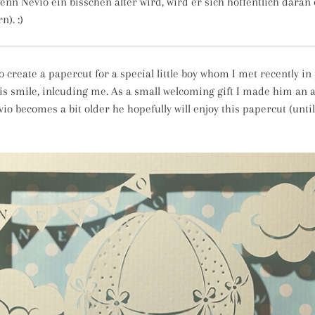
enn Nevio ein bisschen älter wird, wird er sich hoffentlich dara
n). :)
o create a papercut for a special little boy whom I met recently i
is smile, inlcuding me. As a small welcoming gift I made him an
io becomes a bit older he hopefully will enjoy this papercut (until 