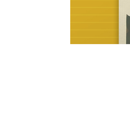
ILLUSTRATION
BABY
,
FAMILIE
,
GESCHENKE
,
PAPER