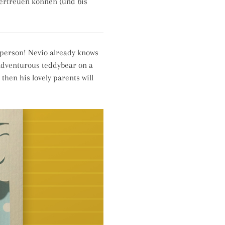
n erfreuen können (und bis
n person! Nevio already knows
 adventurous teddybear on a
then his lovely parents will