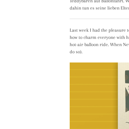
Teddybären auf Ballonfahrt. W
dahin tun es seine lieben Elter
Last week I had the pleasure t
how to charm everyone with h
hot-air balloon ride. When Nev
do so).