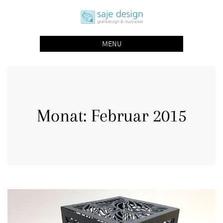
Skip
saje design bonn
to
grafikdesign | buchgestaltung | illustration
content
MENU
Monat:
Februar 2015