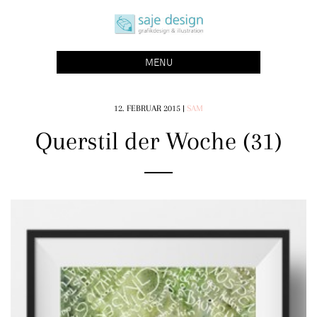
Skip
saje design bonn
to
grafikdesign | buchgestaltung | illustration
content
MENU
12. FEBRUAR 2015
|
SAM
Querstil der Woche (31)