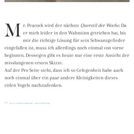
M
r. Peacock wird der nächste
Querstil der Woche
. Da
er mich leider in den Wahnsinn getrieben hat, bis
mir die richtige Lösung für sein Schwanzgefieder
eingefallen ist, muss ich allerdings noch einmal von vorne
beginnen. Deswegen gibt es heute nur eine erste Ansicht der
misslungenen ersten Skizze.
Auf der Pro Seite steht, dass ich so Gelegenheit habe auch
noch einmal über ein paar andere Kleinigkeiten dieses
eitlen Vogels nachzudenken.
ILLUSTRATION
,
QUERSTIL
TUSCHE
Querstil der Woche (30)
Querstil der Woche (31)
Beitragsnavigation