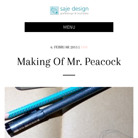
Skip
saje design bonn
to
grafikdesign | buchgestaltung | illustration
content
MENU
6. FEBRUAR 2015
|
SAM
Making Of Mr. Peacock