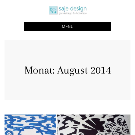
Skip
saje design bonn
to
grafikdesign | buchgestaltung | illustration
content
MENU
Monat:
August 2014