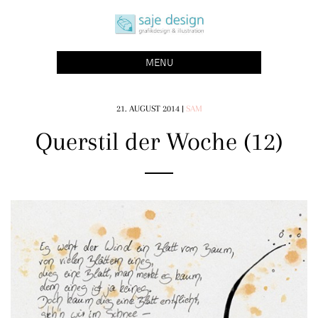
Skip
saje design bonn
to
grafikdesign | buchgestaltung | illustration
content
MENU
21. AUGUST 2014
|
SAM
Querstil der Woche (12)