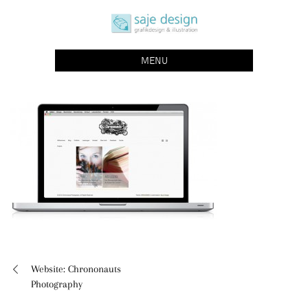
Skip
saje design bonn
to
grafikdesign | buchgestaltung | illustration
content
MENU
Website: Chrononauts
Beitragsnavigation
Photography