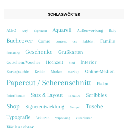
SCHLAGWÖRTER
Aquarell
ACEO
Außenwerbung
Baby
Acryl
alignment
Buchcover
Familie
Comic
content
css
Faltblatt
Geschenke
Grußkarten
formatting
Interior
Hochzeit
Gutschein/Voucher
html
Online-Medien
Kartographie
Kreide
Marker
markup
Papercut / Scherenschnitt
Plakat
Satz & Layout
Scribbles
Pointilismus
Schmuck
Shop
Tusche
Signetentwicklung
Stempel
Typografie
Vektoren
Verpackung
Visitenkarten
Weihnachten