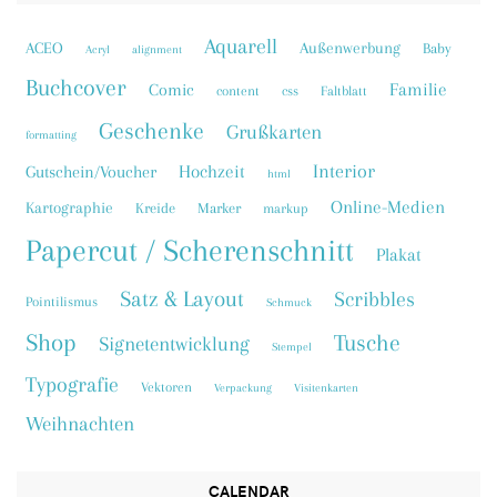
Aquarell
ACEO
Außenwerbung
Baby
Acryl
alignment
Buchcover
Familie
Comic
content
css
Faltblatt
Geschenke
Grußkarten
formatting
Interior
Hochzeit
Gutschein/Voucher
html
Online-Medien
Kartographie
Kreide
Marker
markup
Papercut / Scherenschnitt
Plakat
Satz & Layout
Scribbles
Pointilismus
Schmuck
Shop
Tusche
Signetentwicklung
Stempel
Typografie
Vektoren
Verpackung
Visitenkarten
Weihnachten
CALENDAR