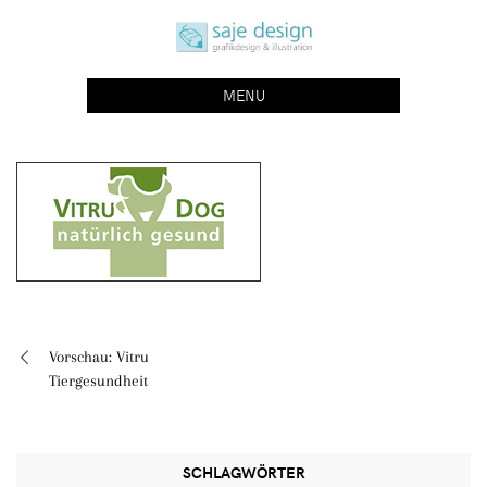
Skip
saje design bonn
to
grafikdesign | buchgestaltung | illustration
content
MENU
Vorschau: Vitru
Beitragsnavigation
Tiergesundheit
SCHLAGWÖRTER