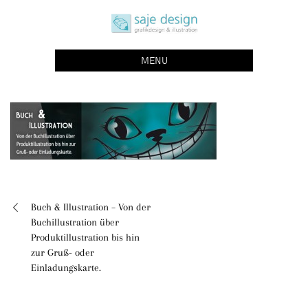
Skip
saje design bonn
to
grafikdesign | buchgestaltung | illustration
content
MENU
Buch & Illustration – Von der
Beitragsnavigation
Buchillustration über
Produktillustration bis hin
zur Gruß- oder
Einladungskarte.