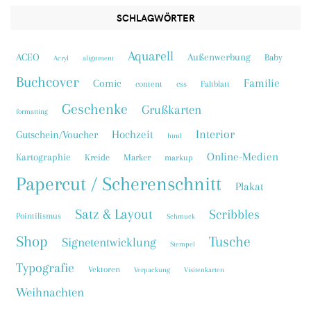
SCHLAGWÖRTER
Aquarell
ACEO
Außenwerbung
Baby
Acryl
alignment
Buchcover
Familie
Comic
content
css
Faltblatt
Geschenke
Grußkarten
formatting
Interior
Hochzeit
Gutschein/Voucher
html
Online-Medien
Kartographie
Kreide
Marker
markup
Papercut / Scherenschnitt
Plakat
Satz & Layout
Scribbles
Pointilismus
Schmuck
Shop
Tusche
Signetentwicklung
Stempel
Typografie
Vektoren
Verpackung
Visitenkarten
Weihnachten