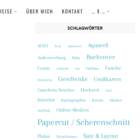
REISE
ÜBER MICH
KONTAKT
… § …
SCHLAGWÖRTER
Aquarell
ACEO
Acryl
alignment
Buchcover
Außenwerbung
Baby
Familie
Comic
content
css
Faltblatt
Geschenke
Grußkarten
formatting
Hochzeit
Gutschein/Voucher
html
Interior
Kartographie
Kreide
Marker
Online-Medien
markup
Papercut / Scherenschnitt
Satz & Layout
Plakat
Pointilismus