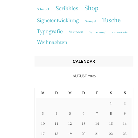
Shop
Scribbles
Schmuck
Tusche
Signetentwicklung
Stempel
Typografie
Vektoren
Verpackung
Visitenkarten
Weihnachten
CALENDAR
AUGUST 2026
M
D
M
D
F
S
S
1
2
3
4
5
6
7
8
9
10
11
12
13
14
15
16
17
18
19
20
21
22
23