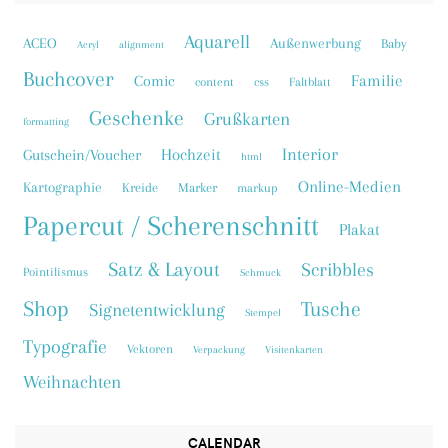
Aquarell
ACEO
Außenwerbung
Baby
Acryl
alignment
Buchcover
Familie
Comic
content
css
Faltblatt
Geschenke
Grußkarten
formatting
Interior
Hochzeit
Gutschein/Voucher
html
Online-Medien
Kartographie
Kreide
Marker
markup
Papercut / Scherenschnitt
Plakat
Satz & Layout
Scribbles
Pointilismus
Schmuck
Shop
Tusche
Signetentwicklung
Stempel
Typografie
Vektoren
Verpackung
Visitenkarten
Weihnachten
CALENDAR