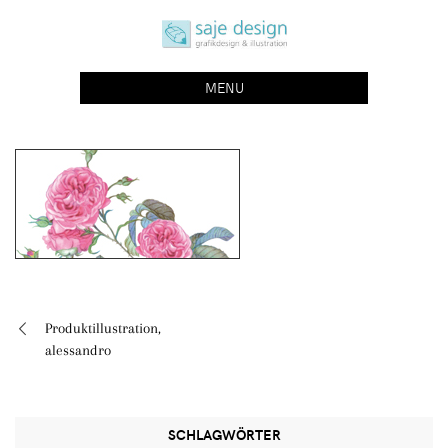
Skip
saje design bonn
to
grafikdesign | buchgestaltung | illustration
content
MENU
Produktillustration,
Beitragsnavigation
alessandro
SCHLAGWÖRTER