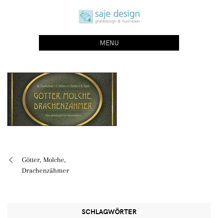
Skip
saje design bonn
to
grafikdesign | buchgestaltung | illustration
content
MENU
Götter, Molche,
Beitragsnavigation
Drachenzähmer
SCHLAGWÖRTER