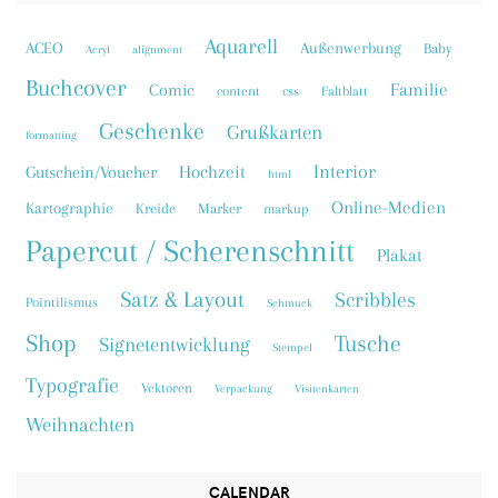
Aquarell
ACEO
Außenwerbung
Baby
Acryl
alignment
Buchcover
Familie
Comic
content
css
Faltblatt
Geschenke
Grußkarten
formatting
Interior
Hochzeit
Gutschein/Voucher
html
Online-Medien
Kartographie
Kreide
Marker
markup
Papercut / Scherenschnitt
Plakat
Satz & Layout
Scribbles
Pointilismus
Schmuck
Shop
Tusche
Signetentwicklung
Stempel
Typografie
Vektoren
Verpackung
Visitenkarten
Weihnachten
CALENDAR