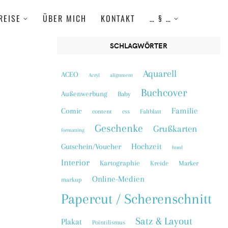
REISE
ÜBER MICH
KONTAKT
… § …
SCHLAGWÖRTER
Aquarell
ACEO
Acryl
alignment
Buchcover
Außenwerbung
Baby
Familie
Comic
content
css
Faltblatt
Geschenke
Grußkarten
formatting
Hochzeit
Gutschein/Voucher
html
Interior
Kartographie
Kreide
Marker
Online-Medien
markup
Papercut / Scherenschnitt
Satz & Layout
Plakat
Pointilismus