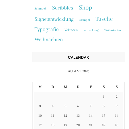
Shop
Scribbles
Schmuck
Tusche
Signetentwicklung
Stempel
Typografie
Vektoren
Verpackung
Visitenkarten
Weihnachten
CALENDAR
AUGUST 2026
M
D
M
D
F
S
S
1
2
3
4
5
6
7
8
9
10
11
12
13
14
15
16
17
18
19
20
21
22
23