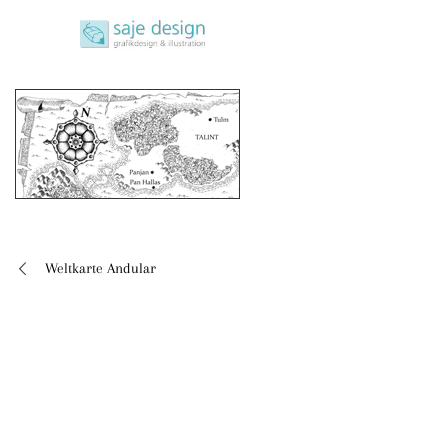
Skip
saje design bonn
to
grafikdesign | buchgestaltung | illustration
content
Weltkarte Andular
Beitragsnavigation