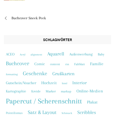
Buchcover Sneek Peek
Beitragsnavigation
SCHLAGWÖRTER
Aquarell
ACEO
Außenwerbung
Baby
Acryl
alignment
Buchcover
Familie
Comic
content
css
Faltblatt
Geschenke
Grußkarten
formatting
Interior
Hochzeit
Gutschein/Voucher
html
Online-Medien
Kartographie
Kreide
Marker
markup
Papercut / Scherenschnitt
Plakat
Satz & Layout
Scribbles
Pointilismus
Schmuck