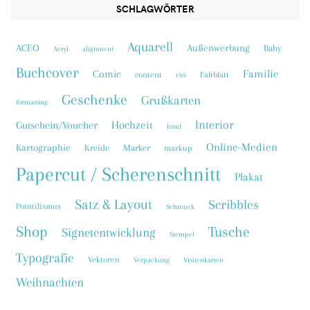
SCHLAGWÖRTER
Aquarell
ACEO
Außenwerbung
Baby
Acryl
alignment
Buchcover
Familie
Comic
content
css
Faltblatt
Geschenke
Grußkarten
formatting
Interior
Hochzeit
Gutschein/Voucher
html
Online-Medien
Kartographie
Kreide
Marker
markup
Papercut / Scherenschnitt
Plakat
Satz & Layout
Scribbles
Pointilismus
Schmuck
Shop
Tusche
Signetentwicklung
Stempel
Typografie
Vektoren
Verpackung
Visitenkarten
Weihnachten