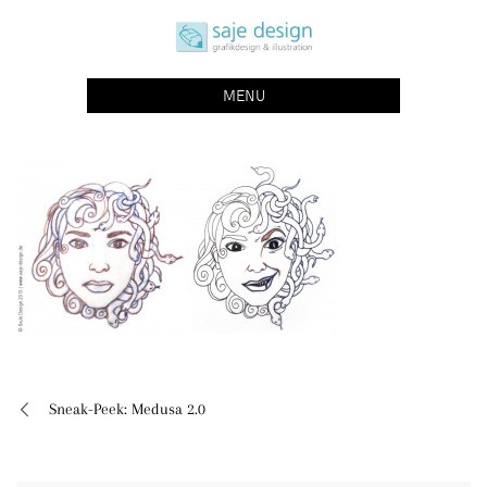
Skip
saje design bonn
to
grafikdesign | buchgestaltung | illustration
content
MENU
Sneak-Peek: Medusa 2.0
Beitragsnavigation