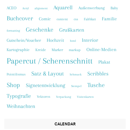
Aquarell
ACEO
Außenwerbung
Baby
Acryl
alignment
Buchcover
Familie
Comic
content
css
Faltblatt
Geschenke
Grußkarten
formatting
Interior
Hochzeit
Gutschein/Voucher
html
Online-Medien
Kartographie
Kreide
Marker
markup
Papercut / Scherenschnitt
Plakat
Satz & Layout
Scribbles
Pointilismus
Schmuck
Shop
Tusche
Signetentwicklung
Stempel
Typografie
Vektoren
Verpackung
Visitenkarten
Weihnachten
CALENDAR