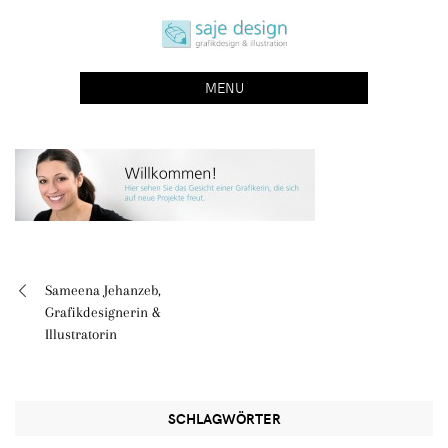
Skip
saje design bonn
to
grafikdesign | buchgestaltung | illustration
content
MENU
Sameena Jehanzeb,
Beitragsnavigation
Grafikdesignerin &
Illustratorin
SCHLAGWÖRTER