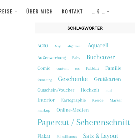
REISE
ÜBER MICH
KONTAKT
… § …
SCHLAGWÖRTER
Aquarell
ACEO
Acryl
alignment
Buchcover
Außenwerbung
Baby
Familie
Comic
content
css
Faltblatt
Geschenke
Grußkarten
formatting
Hochzeit
Gutschein/Voucher
html
Interior
Kartographie
Kreide
Marker
Online-Medien
markup
Papercut / Scherenschnitt
Satz & Layout
Plakat
Pointilismus