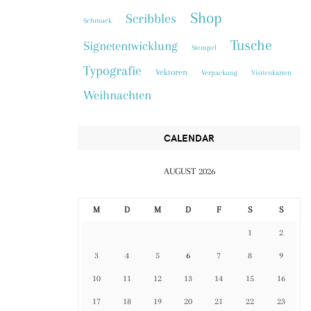
Shop
Scribbles
Schmuck
Tusche
Signetentwicklung
Stempel
Typografie
Vektoren
Verpackung
Visitenkarten
Weihnachten
CALENDAR
AUGUST 2026
M
D
M
D
F
S
S
1
2
3
4
5
6
7
8
9
10
11
12
13
14
15
16
17
18
19
20
21
22
23