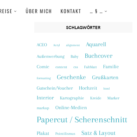
REISE
ÜBER MICH
KONTAKT
… § …
SCHLAGWÖRTER
Aquarell
ACEO
Acryl
alignment
Buchcover
Außenwerbung
Baby
Familie
Comic
content
css
Faltblatt
Geschenke
Grußkarten
formatting
Hochzeit
Gutschein/Voucher
html
Interior
Kartographie
Kreide
Marker
Online-Medien
markup
Papercut / Scherenschnitt
Satz & Layout
Plakat
Pointilismus