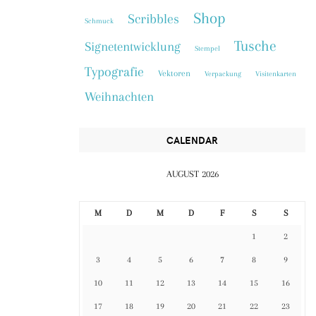
Shop
Scribbles
Schmuck
Tusche
Signetentwicklung
Stempel
Typografie
Vektoren
Verpackung
Visitenkarten
Weihnachten
CALENDAR
AUGUST 2026
M
D
M
D
F
S
S
1
2
3
4
5
6
7
8
9
10
11
12
13
14
15
16
17
18
19
20
21
22
23