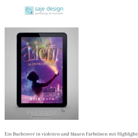
Skip
saje design bonn
to
grafikdesign | buchgestaltung | illustration
content
Ein Buchcover in violetten und blauen Farbtönen mit Highlights