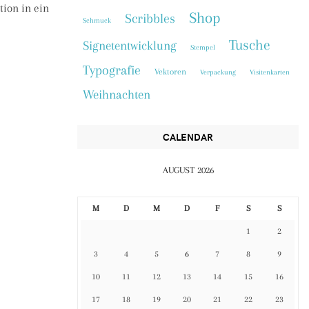
tion in ein
Shop
Scribbles
Schmuck
Tusche
Signetentwicklung
Stempel
Typografie
Vektoren
Verpackung
Visitenkarten
Weihnachten
CALENDAR
AUGUST 2026
M
D
M
D
F
S
S
1
2
3
4
5
6
7
8
9
10
11
12
13
14
15
16
17
18
19
20
21
22
23