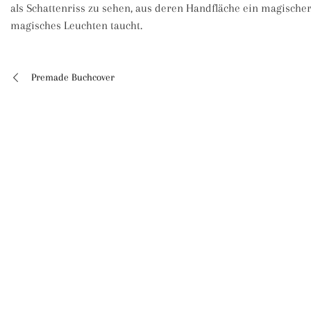
als Schattenriss zu sehen, aus deren Handfläche ein magischer
magisches Leuchten taucht.
Premade Buchcover
Beitragsnavigation