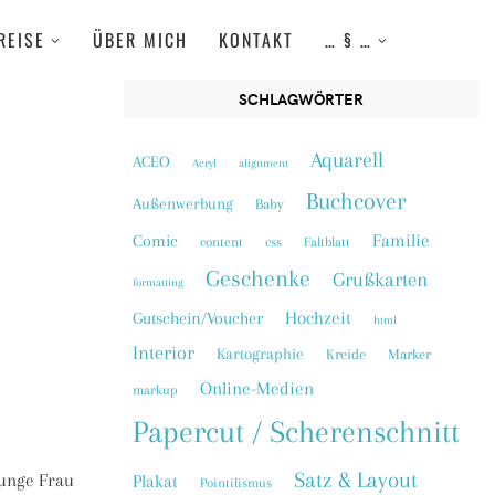
REISE
ÜBER MICH
KONTAKT
… § …
SCHLAGWÖRTER
Aquarell
ACEO
Acryl
alignment
Buchcover
Außenwerbung
Baby
Familie
Comic
content
css
Faltblatt
Geschenke
Grußkarten
formatting
Hochzeit
Gutschein/Voucher
html
Interior
Kartographie
Kreide
Marker
Online-Medien
markup
Papercut / Scherenschnitt
Satz & Layout
junge Frau
Plakat
Pointilismus