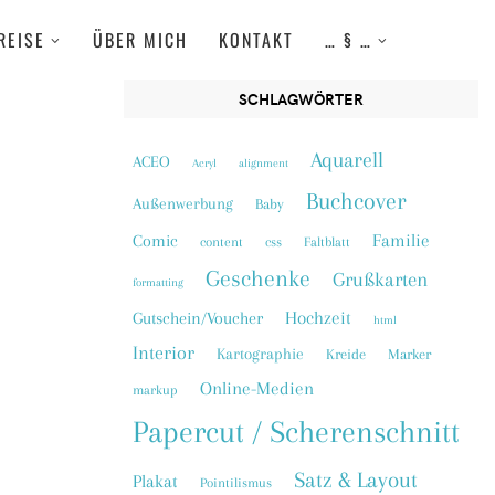
REISE
ÜBER MICH
KONTAKT
… § …
SCHLAGWÖRTER
Aquarell
ACEO
Acryl
alignment
Buchcover
Außenwerbung
Baby
Familie
Comic
content
css
Faltblatt
Geschenke
Grußkarten
formatting
Hochzeit
Gutschein/Voucher
html
Interior
Kartographie
Kreide
Marker
Online-Medien
markup
Papercut / Scherenschnitt
Satz & Layout
Plakat
Pointilismus