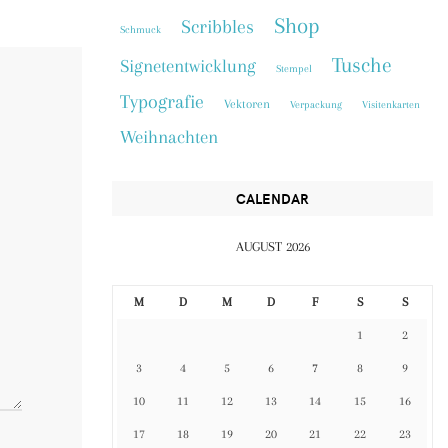
Shop
Scribbles
Schmuck
Tusche
Signetentwicklung
Stempel
Typografie
Vektoren
Verpackung
Visitenkarten
Weihnachten
CALENDAR
AUGUST 2026
M
D
M
D
F
S
S
1
2
3
4
5
6
7
8
9
10
11
12
13
14
15
16
17
18
19
20
21
22
23