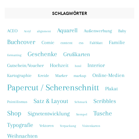
SCHLAGWÖRTER
Aquarell
ACEO
Außenwerbung
Baby
Acryl
alignment
Buchcover
Familie
Comic
content
css
Faltblatt
Geschenke
Grußkarten
formatting
Interior
Hochzeit
Gutschein/Voucher
html
Online-Medien
Kartographie
Kreide
Marker
markup
Papercut / Scherenschnitt
Plakat
Satz & Layout
Scribbles
Pointilismus
Schmuck
Shop
Tusche
Signetentwicklung
Stempel
Typografie
Vektoren
Verpackung
Visitenkarten
Weihnachten