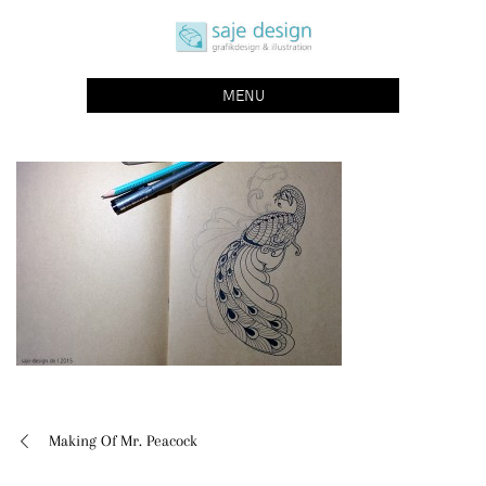
Skip
saje design bonn
to
grafikdesign | buchgestaltung | illustration
content
MENU
Making Of Mr. Peacock
Beitragsnavigation