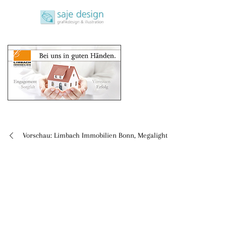
Skip
saje design bonn
to
grafikdesign | buchgestaltung | illustration
content
Vorschau: Limbach Immobilien Bonn, Megalight
Beitragsnavigation