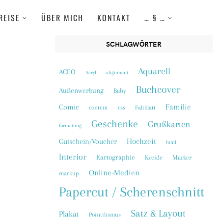
REISE
ÜBER MICH
KONTAKT
… § …
SCHLAGWÖRTER
Aquarell
ACEO
Acryl
alignment
Buchcover
Außenwerbung
Baby
Familie
Comic
content
css
Faltblatt
Geschenke
Grußkarten
formatting
Hochzeit
Gutschein/Voucher
html
Interior
Kartographie
Kreide
Marker
Online-Medien
markup
Papercut / Scherenschnitt
Satz & Layout
Plakat
Pointilismus