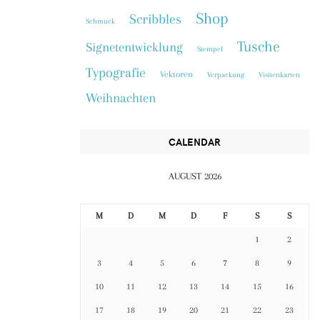
Shop
Scribbles
Schmuck
Tusche
Signetentwicklung
Stempel
Typografie
Vektoren
Verpackung
Visitenkarten
Weihnachten
CALENDAR
AUGUST 2026
M
D
M
D
F
S
S
1
2
3
4
5
6
7
8
9
10
11
12
13
14
15
16
17
18
19
20
21
22
23