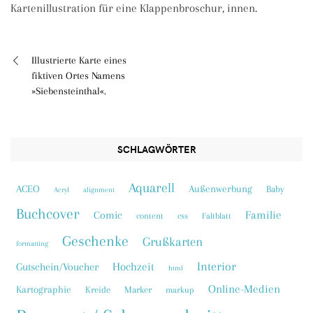
Kartenillustration für eine Klappenbroschur, innen.
Illustrierte Karte eines
Beitragsnavigation
fiktiven Ortes Namens
»Siebensteinthal«.
SCHLAGWÖRTER
Aquarell
ACEO
Außenwerbung
Baby
Acryl
alignment
Buchcover
Familie
Comic
content
css
Faltblatt
Geschenke
Grußkarten
formatting
Interior
Hochzeit
Gutschein/Voucher
html
Online-Medien
Kartographie
Kreide
Marker
markup