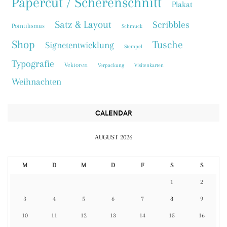
Papercut / Scherenschnitt
Plakat
Satz & Layout
Scribbles
Pointilismus
Schmuck
Shop
Tusche
Signetentwicklung
Stempel
Typografie
Vektoren
Verpackung
Visitenkarten
Weihnachten
CALENDAR
AUGUST 2026
M
D
M
D
F
S
S
1
2
3
4
5
6
7
8
9
10
11
12
13
14
15
16